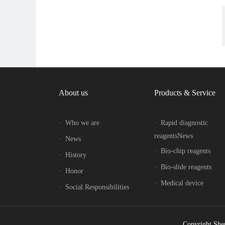
About us
Products & Service
·
Who we are
·
Rapid diagnostic
reagentsNews
·
News
·
Bio-chip reagents
·
History
·
Bio-slide reagents
·
Honor
·
Medical device
·
Social Responsibilities
Copyright She