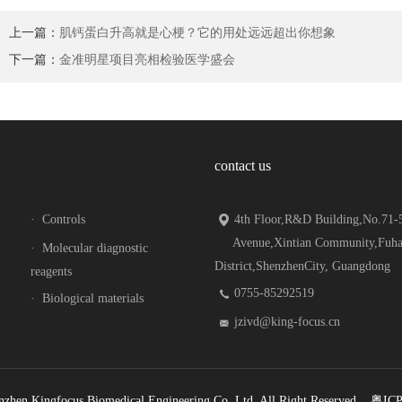
上一篇：
肌钙蛋白升高就是心梗？它的用处远远超出你想象
下一篇：
金准明星项目亮相检验医学盛会
contact us
·
Controls
4th Floor,R&D Building,No.71-5
Avenue,Xintian Community,Fuha
·
Molecular diagnostic
District,ShenzhenCity, Guangdong
reagents
0755-85292519
·
Biological materials
jzivd@king-focus.cn
nzhen Kingfocus Biomedical Engineering Co.,Ltd. All Right Reserved.
粤ICP