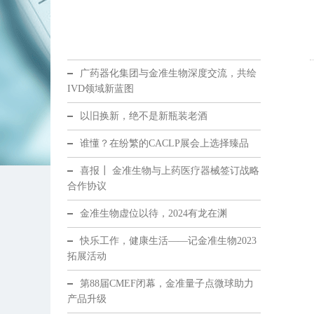
广药器化集团与金准生物深度交流，共绘
IVD领域新蓝图
以旧换新，绝不是新瓶装老酒
谁懂？在纷繁的CACLP展会上选择臻品
喜报┃ 金准生物与上药医疗器械签订战略
合作协议
金准生物虚位以待，2024有龙在渊
快乐工作，健康生活——记金准生物2023
拓展活动
第88届CMEF闭幕，金准量子点微球助力
产品升级