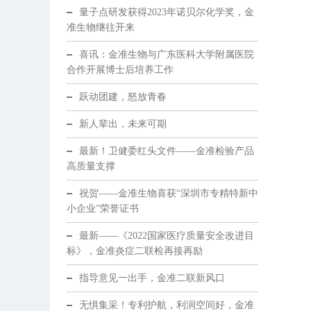
量子点研发获得2023年诺贝尔化学奖，金
准生物继往开来
喜讯：金准生物与广东医科大学附属医院
合作开展博士后培养工作
跃动团建，怒放青春
新人辈出，未来可期
最新！卫健委红头文件——金准检验产品
高质量支撑
祝贺——金准生物喜获“深圳市专精特新中
小企业”荣誉证书
最新——《2022国家医疗质量安全改进目
标》，金准炎症二联检再接再励
指导意见一出手，金准二联新风口
无惧集采！专利护航，利润空间好，金准