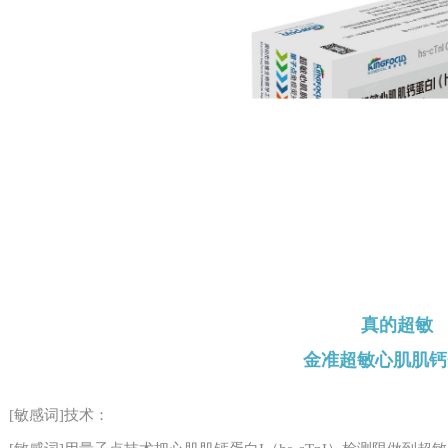
真的超敏
金准超敏心肌肌钙
[敏感词]技术：