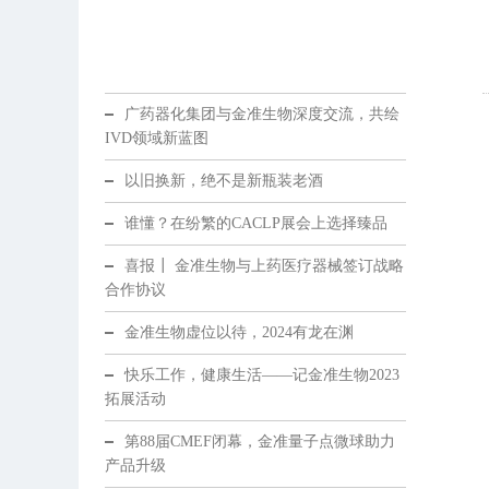
广药器化集团与金准生物深度交流，共绘
IVD领域新蓝图
以旧换新，绝不是新瓶装老酒
谁懂？在纷繁的CACLP展会上选择臻品
喜报┃ 金准生物与上药医疗器械签订战略
合作协议
金准生物虚位以待，2024有龙在渊
快乐工作，健康生活——记金准生物2023
拓展活动
第88届CMEF闭幕，金准量子点微球助力
产品升级