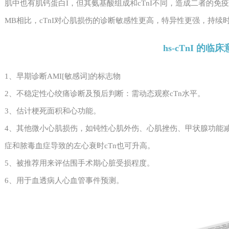
肌中也有肌钙蛋白I，但其氨基酸组成和cTnI不同，造成二者的免疫
MB相比，cTnI对心肌损伤的诊断敏感性更高，特异性更强，持续
hs-cTnI 的临
1、早期诊断AMI[敏感词]的标志物
2、不稳定性心绞痛诊断及预后判断：需动态观察cTn水平。
3、估计梗死面积和心功能。
4、其他微小心肌损伤，如钝性心肌外伤、心肌挫伤、甲状腺功能
症和脓毒血症导致的左心衰时cTn也可升高。
5、被推荐用来评估围手术期心脏受损程度。
6、用于血透病人心血管事件预测。