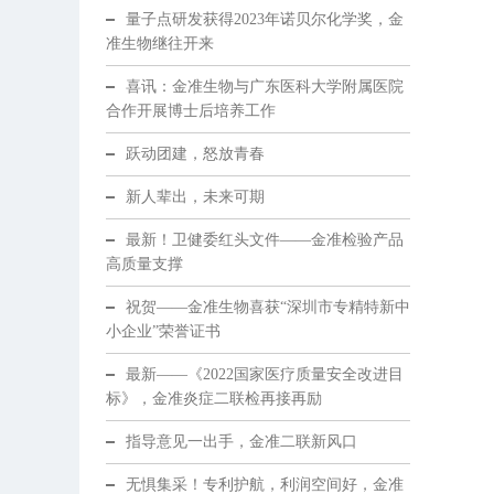
量子点研发获得2023年诺贝尔化学奖，金
准生物继往开来
喜讯：金准生物与广东医科大学附属医院
合作开展博士后培养工作
跃动团建，怒放青春
新人辈出，未来可期
最新！卫健委红头文件——金准检验产品
高质量支撑
祝贺——金准生物喜获“深圳市专精特新中
小企业”荣誉证书
最新——《2022国家医疗质量安全改进目
标》，金准炎症二联检再接再励
指导意见一出手，金准二联新风口
无惧集采！专利护航，利润空间好，金准