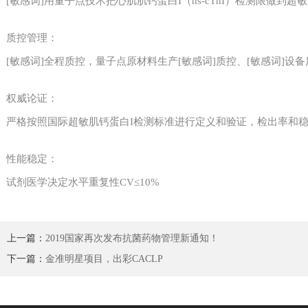
[敏感词]用量子点技术把心肌肌钙蛋白I（hs-cTnI）检测限做到超
质控管理：
[敏感词]全程质控，量子点原材料生产[敏感词]质控、[敏感词]设
权威论证：
严格按照国际超敏肌钙蛋白I检测标准进行定义和验证，检出率和
性能稳定：
试剂医学决定水平重复性CV≤10%
上一篇：
2019国家再次发布抗菌药物管理新通知！
下一篇：
金准明星项目，出彩CACLP