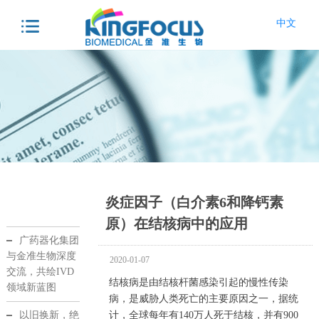
中文
炎症因子（白介素6和降钙素
原）在结核病中的应用
广药器化集团
与金准生物深度
2020-01-07
交流，共绘IVD
结核病是由结核杆菌感染引起的慢性传染
领域新蓝图
病，是威胁人类死亡的主要原因之一，据统
以旧换新，绝
计，全球每年有
140
万人死于结核，并有
900