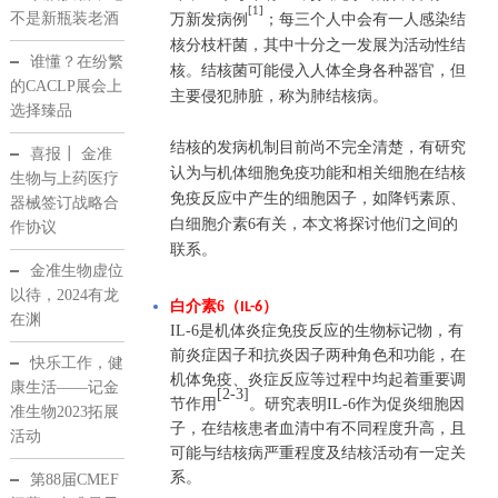
[1]
不是新瓶装老酒
万新发病例
；每三个人中会有一人感染结
核分枝杆菌，其中十分之一发展为活动性结
谁懂？在纷繁
核。结核菌可能侵入人体全身各种器官，但
的CACLP展会上
主要侵犯肺脏，称为肺结核病。
选择臻品
结核的发病机制目前尚不完全清楚，有研究
喜报┃ 金准
认为与机体细胞免疫功能和相关细胞在结核
生物与上药医疗
免疫反应中产生的细胞因子，如降钙素原、
器械签订战略合
白细胞介素6有关，本文将探讨他们之间的
作协议
联系。
金准生物虚位
以待，2024有龙
白介素6（
）
IL-6
在渊
IL-6
是机体炎症免疫反应的生物标记物，有
前炎症因子和抗炎因子两种角色和功能，在
快乐工作，健
机体免疫、炎症反应等过程中均起着重要调
康生活——记金
[2-3]
节作用
。研究表明
IL-6
作为促炎细胞因
准生物2023拓展
子，在结核患者血清中有不同程度升高，且
活动
可能与结核病严重程度及结核活动有一定关
系。
第88届CMEF