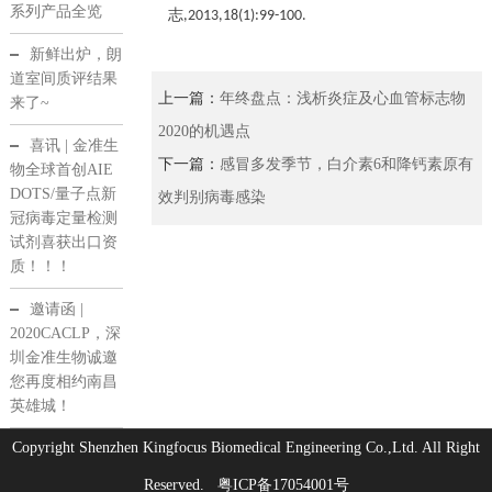
系列产品全览
志
,2013,18(1):99-100.
新鲜出炉，朗
道室间质评结果
上一篇：
年终盘点：浅析炎症及心血管标志物
来了~
2020的机遇点
喜讯 | 金准生
下一篇：
感冒多发季节，白介素6和降钙素原有
物全球首创AIE
DOTS/量子点新
效判别病毒感染
冠病毒定量检测
试剂喜获出口资
质！！！
邀请函 |
2020CACLP，深
圳金准生物诚邀
您再度相约南昌
英雄城！
Copyright Shenzhen Kingfocus Biomedical Engineering Co.,Ltd. All Right
Reserved.
粤ICP备17054001号