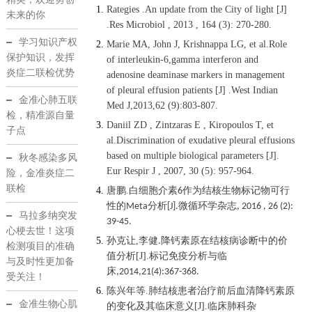
Rategies .An update from the City of light [J]
未来的你
.Res Microbiol , 2013 , 164 (3): 270-280.
学习知识产权
Marie MA, John J, Krishnappa LG, et al.Role
保护知识，发挥
of interleukin-6,gamma interferon and
炎症二联检优势
adenosine deaminase markers in management
of pleural effusion patients [J] .West Indian
金准心肺五联
Med J,2013,62 (9):803-807.
检，精准源自量
Daniil ZD , Zintzaras E , Kiropoulos T, et
子点
al.Discrimination of exudative pleural effusions
based on multiple biological parameters [J].
秋冬感染多风
Eur Respir J , 2007, 30 (5): 957-964.
险，金准炎症二
联检
唐鹏.白细胞介素
作为结核生物标记物可行
6
性的
分析
微循环学杂志
Meta
[J].
, 2016 , 26 (2):
马拉多纳突发
39-45.
心梗去世！这项
孙克让
,
李健
降钙素原在结核病诊断中的价
.
检测项目的准确
值分析
[J]
.
标记免疫分析与临
与及时性更加备
床
,2014,21(4):367-368.
受关注！
陈兴年等
.
肺结核患者治疗前后血清降钙素原
金准生物心肌
的变化及其临床意义
[J]
.
临床肺科杂