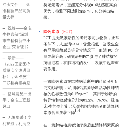
红头文件——金
类场景需求，更能充分体现
敏感度高的
IL-6
准检验产品高质
优势，检测下限达到
，
分钟出结
2pg/ml
18
量支撑
果。
祝贺——金准
降钙素原（PCT）
生物喜获“深圳
PCT 是无激素活性的降钙素前肽物质，正常
市专精特新中小
条件下，人血清中
含量很低，当发生全
PCT
企业”荣誉证书
身严重细菌感染等异常情况下，血清
含
PCT
量显著升高，研究表明
参与了肺结核的
PCT
最新——
病理过程，在肺结核的发生、发展中起着重
《2022国家医疗
要作用。
质量安全改进目
标》，金准炎症
一篇降钙素原在结核病诊断中的价值分析研
二联检再接再励
究文献表明，采用降钙素原诊断活动性肺结
指导意见一出
核的临界数值为
0.15ng/mL
，其用于诊断的
手，金准二联新
特异性和敏感性分别为
、
。经临
81.2%
76.9%
风口
床对症治疗后，活动性肺结核患者血清降钙
[5]
素原含量显著下降
；
无惧集采！专
利护航，利润空
在一篇肺结核患者治疗前后血清降钙素原的