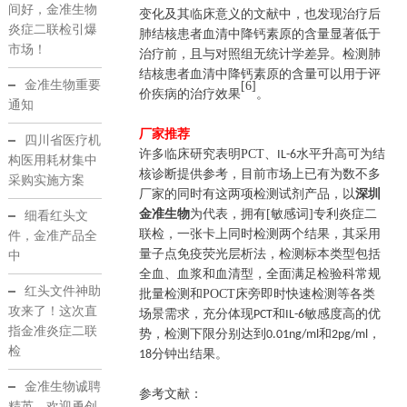
间好，金准生物
变化及其临床意义的文献中，也发现治疗后
炎症二联检引爆
肺结核患者血清中降钙素原的含量显著低于
市场！
治疗前，且与对照组无统计学差异。检测肺
结核患者血清中降钙素原的含量可以用于评
金准生物重要
[6]
价疾病的治疗效果
。
通知
厂家推荐
四川省医疗机
许多临床研究表明
PCT
、
水平升高可为结
IL-6
构医用耗材集中
核诊断提供参考，
目前市场上已有为数不多
采购实施方案
厂家的同时有这两项检测试剂产品，以
深圳
金准生物
为代表，拥有[敏感词]专利炎症二
细看红头文
联检，一张卡上同时检测两个结果，其采用
件，金准产品全
量子点免疫荧光层析法，检测标本类型包括
中
全血、血浆和血清型，全面满足检验科常规
红头文件神助
批量检测和
POCT
床旁即时快速检测等各类
攻来了！这次直
场景需求，充分体现
和
敏感度高的优
PCT
IL-6
指金准炎症二联
势，检测下限分别达到
和
，
0.01ng/ml
2pg/ml
检
分钟出结果。
18
金准生物诚聘
参考文献：
精英，欢迎勇创