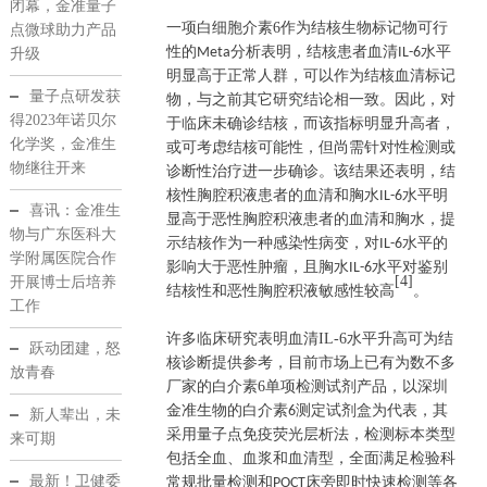
闭幕，金准量子
一项白细胞介素
6
作为结核生物标记物可行
点微球助力产品
性的
分析表明，结核患者血清
水平
Meta
IL-6
升级
明显高于正常人群，可以作为结核血清标记
量子点研发获
物，与之前其它研究结论相一致。因此，对
得2023年诺贝尔
于临床未确诊结核，而该指标明显升高者，
化学奖，金准生
或可考虑结核可能性，但尚需针对性检测或
物继往开来
诊断性治疗进一步确诊。该结果还表明，结
核性胸腔积液患者的血清和胸水
水平明
IL-6
喜讯：金准生
显高于恶性胸腔积液患者的血清和胸水，提
物与广东医科大
示结核作为一种感染性病变，对
水平的
IL-6
学附属医院合作
影响大于恶性肿瘤，且胸水
水平对鉴别
IL-6
[4]
开展博士后培养
结核性和恶性胸腔积液敏感性较高
。
工作
许多临床研究表明血清
IL-6
水平升高可为结
跃动团建，怒
核诊断提供参考，
目前市场上已有为数不多
放青春
厂家的白介素
6
单项检测试剂产品，以深圳
金准生物的白介素
测定试剂盒为代表，其
6
新人辈出，未
采用量子点免疫荧光层析法，检测标本类型
来可期
包括全血、血浆和血清型，全面满足检验科
最新！卫健委
常规批量检测和
床旁即时快速检测等各
POCT